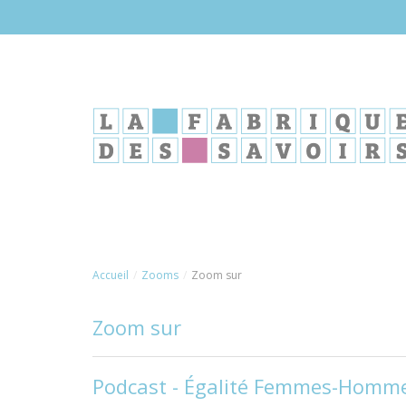
Aller
au
contenu
principal
Accueil
Zooms
Zoom sur
Zoom sur
Podcast - Égalité Femmes-Hommes 