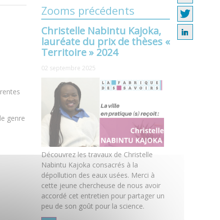
Zooms précédents
Christelle Nabintu Kajoka,
lauréate du prix de thèses «
Territoire » 2024
02 septembre 2025
érentes
de genre
Découvrez les travaux de Christelle
Nabintu Kajoka consacrés à la
dépollution des eaux usées. Merci à
cette jeune chercheuse de nous avoir
accordé cet entretien pour partager un
peu de son goût pour la science.