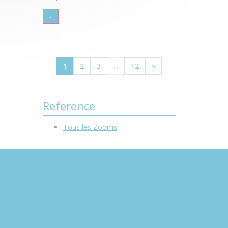
...
1
2
3
...
12
»
Reference
Tous les Zooms