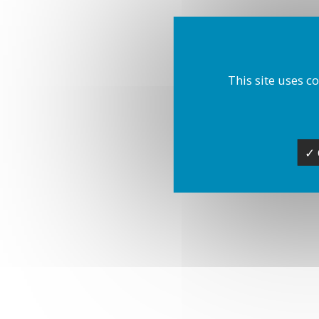
This site uses c
✓ 