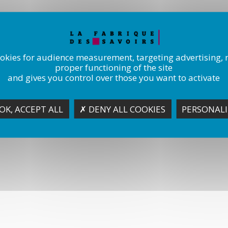
ookies for audience measurement, targeting advertising, 
proper functioning of the site
and gives you control over those you want to activate
OK, ACCEPT ALL
✗ DENY ALL COOKIES
PERSONALI