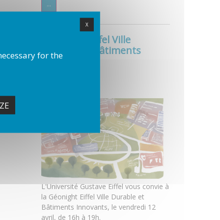
...
X
Géonight Eiffel Ville
Durable et Bâtiments
necessary for the
Innovants
12 avril 2024
Le 12 avril 2024
ZE
L'Université Gustave Eiffel vous convie à
la Géonight Eiffel Ville Durable et
Bâtiments Innovants, le vendredi 12
avril, de 16h à 19h.