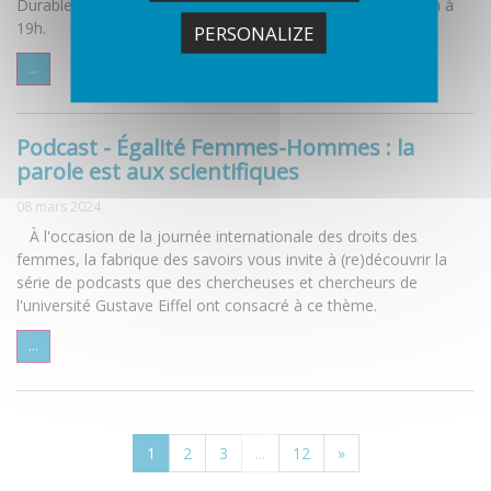
Durable et Bâtiments Innovants, le vendredi 12 avril, de 16h à
19h.
PERSONALIZE
...
Podcast - Égalité Femmes-Hommes : la
parole est aux scientifiques
08 mars 2024
À l'occasion de la journée internationale des droits des
femmes, la fabrique des savoirs vous invite à (re)découvrir la
série de podcasts que des chercheuses et chercheurs de
l'université Gustave Eiffel ont consacré à ce thème.
...
1
2
3
...
12
»