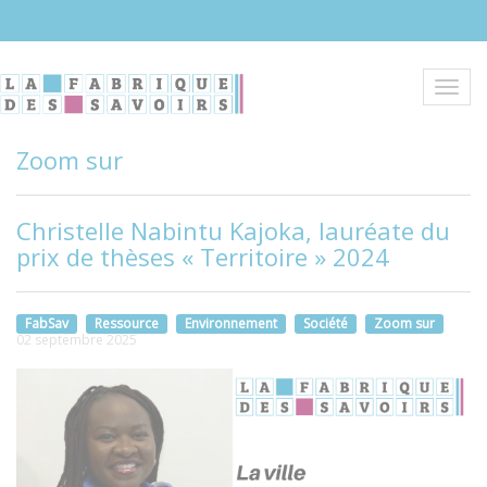
Aller
au
contenu
principal
Toggl
navig
Zoom sur
Christelle Nabintu Kajoka, lauréate du
prix de thèses « Territoire » 2024
FabSav
Ressource
Environnement
Société
Zoom sur
02 septembre 2025