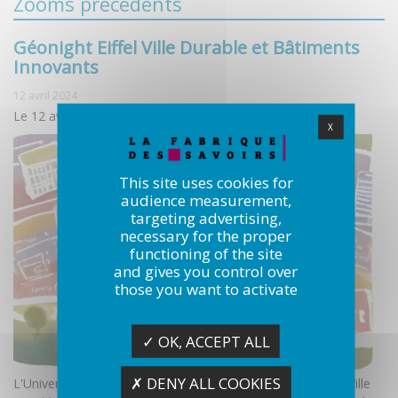
Zooms précédents
Géonight Eiffel Ville Durable et Bâtiments
Innovants
12 avril 2024
Le 12 avril 2024
X
This site uses cookies for
audience measurement,
targeting advertising,
necessary for the proper
functioning of the site
and gives you control over
those you want to activate
✓ OK, ACCEPT ALL
✗ DENY ALL COOKIES
L'Université Gustave Eiffel vous convie à la Géonight Eiffel Ville