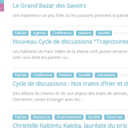
Le Grand Bazar des Savoirs
.
Une expérience un peu folle où les passions prennent la parole
FabSav
Agenda
Conférence
Histoire
Société
03 mars
Nouveau Cycle de discussions "Trajectoires
Les habitants de Paris Vallée de la Marne sont jeunes (enviro
sont ceux dont les parents ou…
FabSav
Conférence
Histoire
Société
Urbanisme
16 d
Cycle de discussions : Nos trains d'hier et
Des débuts du chemin de fer aux enjeux des trains de demain, à
cheminote, venez échanger avec les…
FabSav
Ressource
Environnement
Société
Zoom sur
Christelle Nabintu Kajoka, lauréate du prix