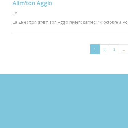
Alim'ton Agglo
Le
La 2e édition d’Alim’Ton Agglo revient samedi 14 octobre à Ro
1
2
3
...