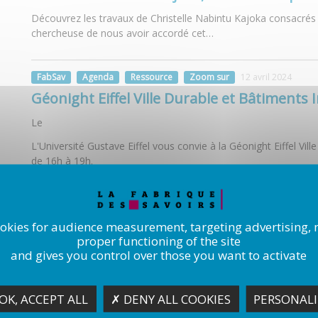
Découvrez les travaux de Christelle Nabintu Kajoka consacrés 
chercheuse de nous avoir accordé cet…
FabSav
Agenda
Ressource
Zoom sur
12 avril 2024
Géonight Eiffel Ville Durable et Bâtiments
Le
L'Université Gustave Eiffel vous convie à la Géonight Eiffel Vill
de 16h à 19h.
Agenda
Ressource
Thèmes
Zoom sur
08 mars 2024
Podcast - Égalité Femmes-Hommes : la paro
ookies for audience measurement, targeting advertising, 
proper functioning of the site
À l'occasion de la journée internationale des droits des femmes
and gives you control over those you want to activate
la série de podcasts que des…
OK, ACCEPT ALL
✗ DENY ALL COOKIES
PERSONALI
Agenda
Ressource
Conférence
Zoom sur
27 janvier 202