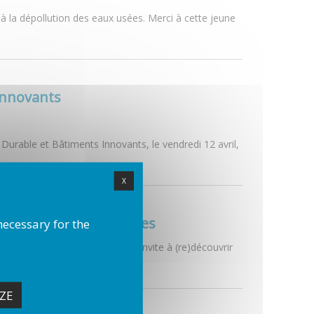
à la dépollution des eaux usées. Merci à cette jeune
 Innovants
e Durable et Bâtiments Innovants, le vendredi 12 avril,
X
le est aux scientifiques
necessary for the
, la fabrique des savoirs vous invite à (re)découvrir
ZE
4