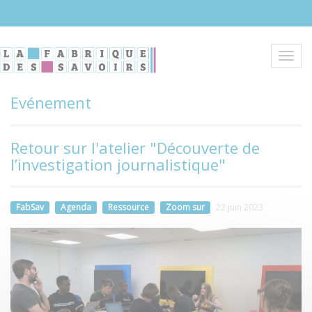
Aller
au
contenu
principal
Toggl
navig
Evénement
Retour sur l'atelier "Découverte de
l’investigation journalistique"
FabSav
Agenda
Ressource
Zoom sur
22 juin 2023