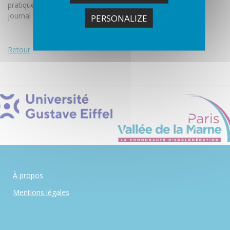
pratique lors d'une enquête proposé par Amaelle Guiton du
journal Libération.
PERSONALIZE
Retour
À propos
Mentions légales