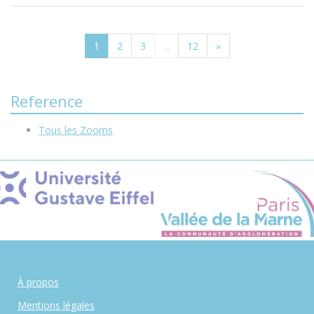
1
2
3
...
12
»
Reference
Tous les Zooms
À propos
Mentions légales