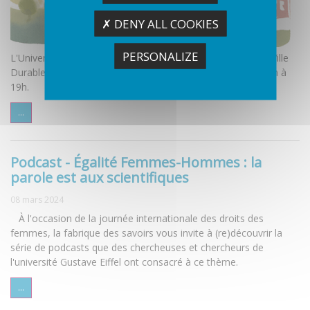
✗ DENY ALL COOKIES
PERSONALIZE
L'Université Gustave Eiffel vous convie à la Géonight Eiffel Ville
Durable et Bâtiments Innovants, le vendredi 12 avril, de 16h à
19h.
...
Podcast - Égalité Femmes-Hommes : la
parole est aux scientifiques
08 mars 2024
À l'occasion de la journée internationale des droits des
femmes, la fabrique des savoirs vous invite à (re)découvrir la
série de podcasts que des chercheuses et chercheurs de
l'université Gustave Eiffel ont consacré à ce thème.
...