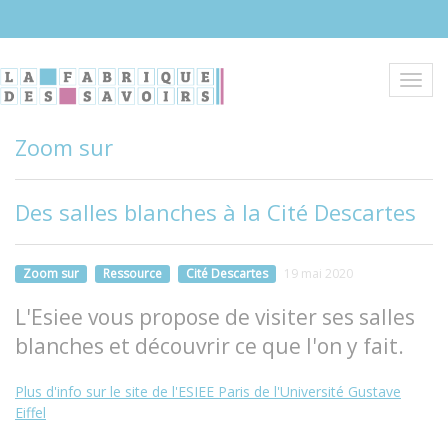
Aller
au
contenu
principal
Toggl
navig
Zoom sur
Des salles blanches à la Cité Descartes
Zoom sur
Ressource
Cité Descartes
19 mai 2020
L'Esiee vous propose de visiter ses salles
blanches et découvrir ce que l'on y fait.
Plus d'info sur le site de l'ESIEE Paris de l'Université Gustave
Eiffel