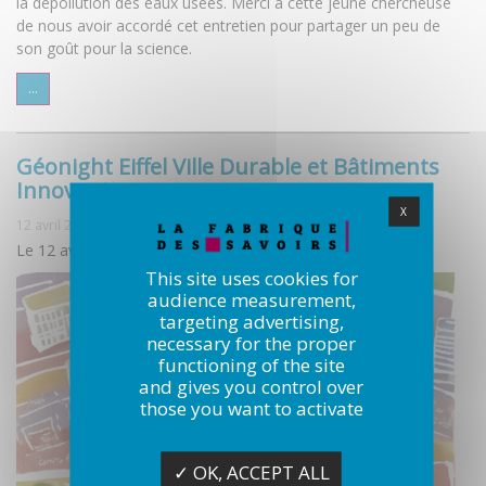
la dépollution des eaux usées. Merci à cette jeune chercheuse
de nous avoir accordé cet entretien pour partager un peu de
son goût pour la science.
...
Géonight Eiffel Ville Durable et Bâtiments
Innovants
X
12 avril 2024
Le 12 avril 2024
This site uses cookies for
audience measurement,
targeting advertising,
necessary for the proper
functioning of the site
and gives you control over
those you want to activate
✓ OK, ACCEPT ALL