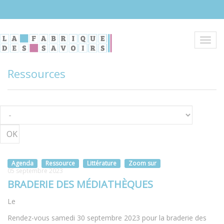
Aller
au
contenu
principal
Toggl
navig
Ressources
OK
Agenda
Ressource
Littérature
Zoom sur
05 septembre 2023
BRADERIE DES MÉDIATHÈQUES
Le
Rendez-vous samedi 30 septembre 2023 pour la braderie des