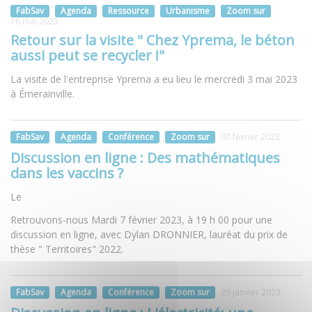
FabSav
Agenda
Ressource
Urbanisme
Zoom sur
16 mai 2023
Retour sur la visite " Chez Yprema, le béton
aussi peut se recycler !"
La visite de l'entreprise Yprema a eu lieu le mercredi 3 mai 2023
à Émerainville.
FabSav
Agenda
Conférence
Zoom sur
07 février 2023
Discussion en ligne : Des mathématiques
dans les vaccins ?
Le
Retrouvons-nous Mardi 7 février 2023, à 19 h 00 pour une
discussion en ligne, avec Dylan DRONNIER, lauréat du prix de
thèse " Territoires" 2022.
FabSav
Agenda
Conférence
Zoom sur
26 janvier 2023