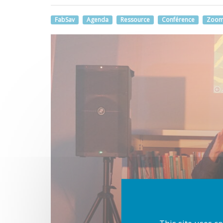
FabSav
Agenda
Ressource
Conférence
Zoom
This site uses c