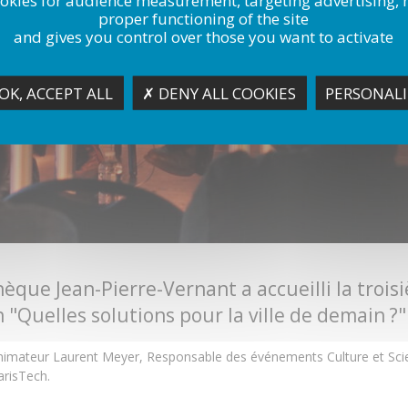
proper functioning of the site
and gives you control over those you want to activate
OK, ACCEPT ALL
✗ DENY ALL COOKIES
PERSONALI
que Jean-Pierre-Vernant a accueilli la trois
 "Quelles solutions pour la ville de demain ?"
l'animateur Laurent Meyer, Responsable des événements Culture et Sci
ParisTech.