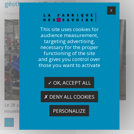
géothermie ! (Replay)
X
23 juin 2022
This site uses cookies for
audience measurement,
targeting advertising,
necessary for the proper
functioning of the site
and gives you control over
those you want to activate
✓ OK, ACCEPT ALL
✗ DENY ALL COOKIES
Le 28 juin dernier, la Fabrique des savoirs a proposé une
PERSONALIZE
nouvelle discussion en ligne, sur le thème de la géothermie.
...