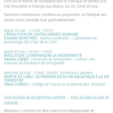
c'est sur le thème de l'évolution que ce colloque se tiendra à la
Cité Descartes à Champs-sur-Marne, les 23, 24 et 25 mai.
Parmi les nombreuses conférences proposées, la Fabrique des
savoirs vous conseille tout particulièrement :
Mardi 23 mai - 11H30 -12H15
L’ÉVOLUTION DE L’INTELLIGENCE HUMAINE
Corentin GONTHIER
- Nantes université – Laboratoire de
psychologie des Pays de la Loire
Mardi 23 mai - 15H35 -17H30
ÉVOLUTION : COMPRENDRE LA BIODIVERSITÉ
Pierrick LABBÉ
- Université de Montpellier – Institut des
sciences de l’évolution de Montpellier
Mercredi 24 mai - 17H30 -18H30 - Conférence plénière
SORTIR DE L’EAU : LE PASSAGE DE LA VIE AQUATIQUE À LA VIE
TERRESTRE
Pierre CORVOL
- Collège de France et Académie des Sciences
Pour accéder au programme complet
-
Pour accéder au site du
colloque
Attention ! L'entrée est libre mais il est indispensable de