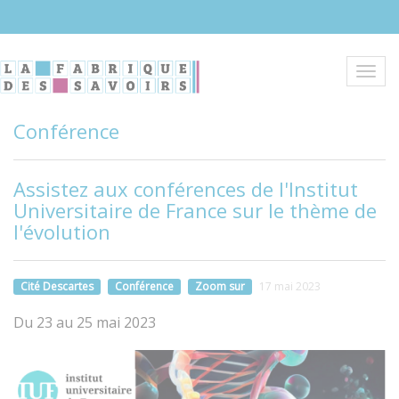
Aller
au
contenu
principal
Toggl
navig
Conférence
Assistez aux conférences de l'Institut
Universitaire de France sur le thème de
l'évolution
Cité Descartes
Conférence
Zoom sur
17 mai 2023
Du 23 au 25 mai 2023