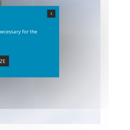
X
necessary for the
ZE