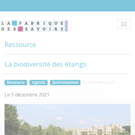
Aller
au
contenu
principal
Toggl
navig
Ressource
La biodiversité des étangs
Ressource
Agenda
Environnement
04 novembre 2021
Le 5 décembre 2021