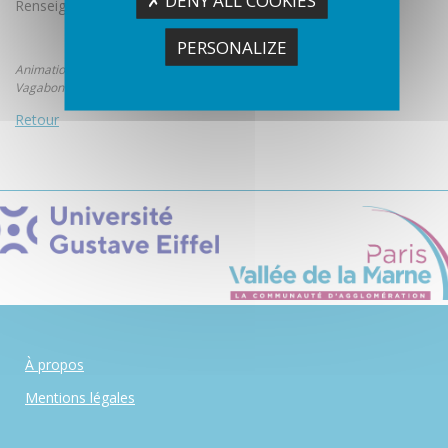
Renseignements et inscription :
jacquesdumand@hotmail.fr
PERSONALIZE
Animation proposée dans le cadre de la Maison de l'Environnement
Vagabonde de Paris - Vallée de la Marne
.
Retour
À propos
Mentions légales