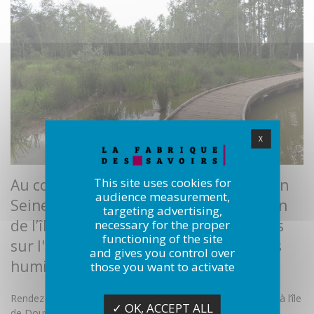
X
This site uses cookies for
Au cours d’une balade avec l’association
audience measurement,
Seine-et-Marne Environnement, au sein
targeting advertising,
de l’île de Douvres, venez en savoir plus
necessary for the proper
functioning of the site
sur l'intérêt et les avantages des zones
and gives you control over
humides !
those you want to activate
Rendez-vous le
dimanche 10 avril 2022, de 10h30 à 12h00
, à l’île
✓ OK, ACCEPT ALL
de Douvres à Torcy.