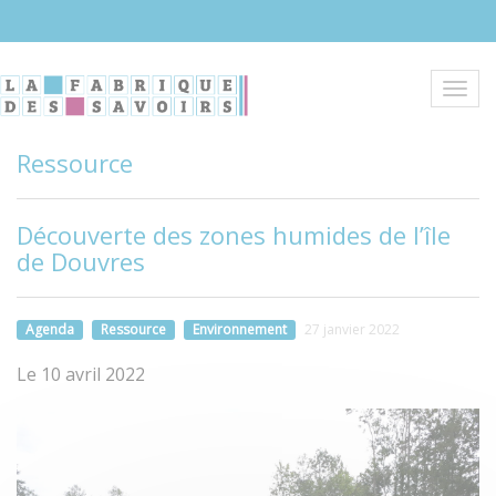
Aller
au
contenu
principal
Toggl
navig
Ressource
Découverte des zones humides de l’île
de Douvres
Agenda
Ressource
Environnement
27 janvier 2022
Le 10 avril 2022