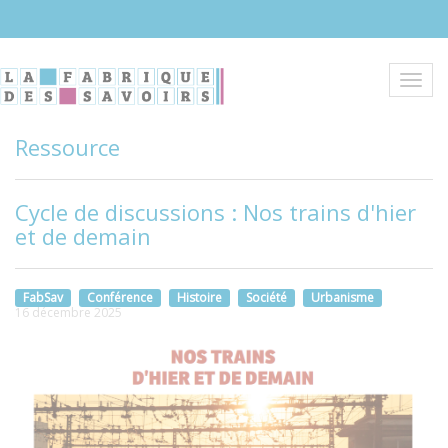
Aller
au
contenu
principal
Toggl
navig
Ressource
Cycle de discussions : Nos trains d'hier
et de demain
FabSav
Conférence
Histoire
Société
Urbanisme
16 décembre 2025