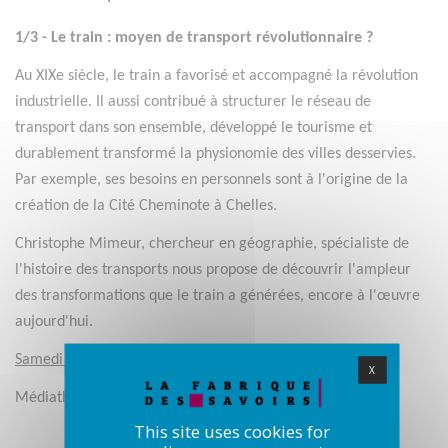
1/3 - Le train : moyen de transport révolutionnaire ?
Au XIXe siècle, le train a favorisé et accompagné la révolution
industrielle. Il aussi contribué à structurer le réseau de
transport dans son ensemble, développé le tourisme et
durablement transformé la physionomie des villes desservies.
Par exemple, ses besoins en personnels sont à l'origine de la
création de la Cité Cheminote à Chelles.
Christophe Mimeur, chercheur en géographie, spécialiste de
l'histoire des transports nous propose de découvrir l'ampleur
des transformations que le train a générées, encore à l'œuvre
aujourd'hui.
Samedi 17 janvier à 16h
X
Médiathèque Jean Sterlin – Vaires-sur-Marne
This site uses cookies for