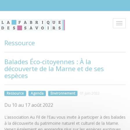
Aller
au
contenu
principal
Toggl
navig
Ressource
Balades Éco-citoyennes : À la
découverte de la Marne et de ses
espèces
Ressource
Agenda
Environnement
01 juin 2022
Du 10 au 17 août 2022
L’association Au Fil de l’Eau vous invite à participer à des balades
à la découverte du patrimoine naturel et culturel de la Marne.
Venez également en apprendre plus sur les espèces exotiques