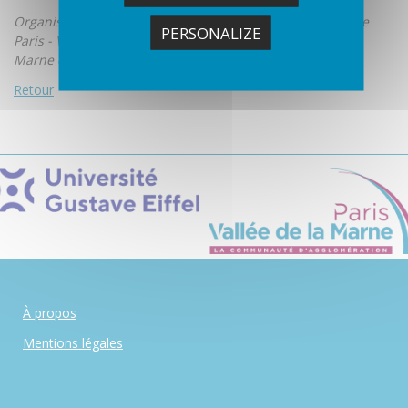
Organisé par la Maison de l’environnement vagabonde de
PERSONALIZE
Paris - Vallée de la
Marne et l’association Au Fil de l'Eau.
Retour
À propos
Mentions légales