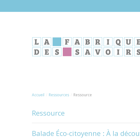
Aller
au
contenu
principal
Accueil
Ressources
Ressource
Ressource
Balade Éco-citoyenne : À la déco