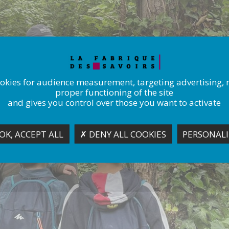
ookies for audience measurement, targeting advertising, 
proper functioning of the site
and gives you control over those you want to activate
OK, ACCEPT ALL
✗ DENY ALL COOKIES
PERSONALI