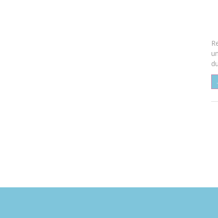
Re
un
du
.