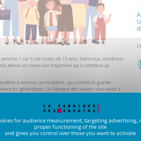
A
U
d
17
D
s (environ 1 sur 5 ont moins de 15 ans). Parmi eux, nombreux
di ailleurs et connu une trajectoire qui a contribué au
illent à retracer ces mobilités, qui croisent la grande
vers les générations. La Fabrique des savoirs vous invite à
ginales menées sur ce thème.
ookies for audience measurement, targeting advertising, 
proper functioning of the site
and gives you control over those you want to activate
L'