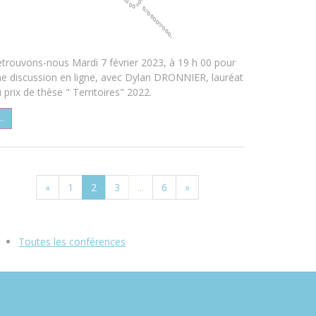
trouvons-nous Mardi 7 février 2023, à 19 h 00 pour
e discussion en ligne, avec Dylan DRONNIER, lauréat
 prix de thèse " Territoires" 2022.
..
«
1
2
3
...
6
»
Toutes les conférences