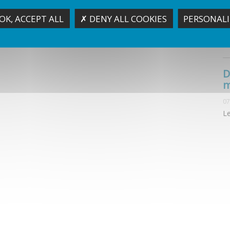
co
OK, ACCEPT ALL
✗ DENY ALL COOKIES
PERSONALI
25
.
D
m
07
Le