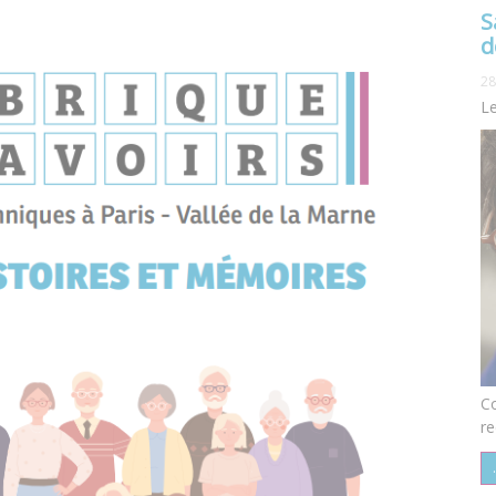
S
d
28
Le
Co
re
.