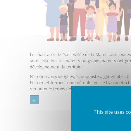
Les habitants de Paris Vallée de la Marne sont jeune
sont ceux dont les parents ou grands-parents ont gran
développement du territoire.
Historiens, sociologues, économistes, géographes trava
Histoire et forment une mémoire qui se transmet à tra
remonter le temps pour découvrir les recherches ori
...
This site uses c