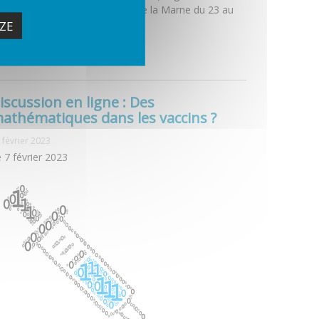
lloque annuel à Paris - Vallée de la Marne du 23 au
ZE
 mai 2023.
..
iscussion en ligne : Des
athématiques dans les vaccins ?
 février 2023
 7 février 2023