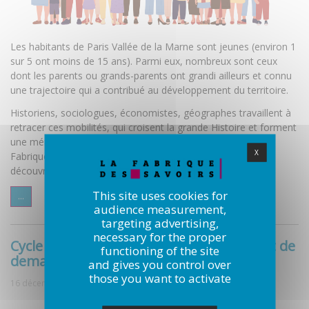
Les habitants de Paris Vallée de la Marne sont jeunes (environ 1
sur 5 ont moins de 15 ans). Parmi eux, nombreux sont ceux
dont les parents ou grands-parents ont grandi ailleurs et connu
une trajectoire qui a contribué au développement du territoire.
Historiens, sociologues, économistes, géographes travaillent à
retracer ces mobilités, qui croisent la grande Histoire et forment
une mémoire qui se transmet à travers les générations. La
X
Fabrique des savoirs vous invite à remonter le temps pour
découvrir les recherches originales menées sur ce thème.
This site uses cookies for
...
audience measurement,
targeting advertising,
necessary for the proper
Cycle de discussions : Nos trains d'hier et de
functioning of the site
demain
and gives you control over
those you want to activate
16 décembre 2025