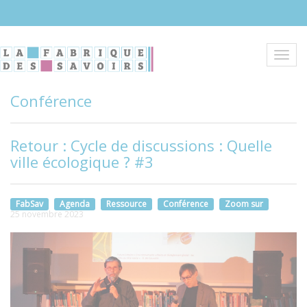
Aller
au
contenu
principal
Toggl
navig
Conférence
Retour : Cycle de discussions : Quelle
ville écologique ? #3
FabSav
Agenda
Ressource
Conférence
Zoom sur
25 novembre 2023