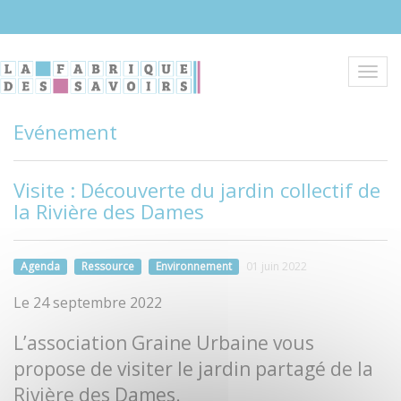
Aller
au
contenu
principal
Toggl
navig
Evénement
Visite : Découverte du jardin collectif de
la Rivière des Dames
Agenda
Ressource
Environnement
01 juin 2022
Le 24 septembre 2022
L’association Graine Urbaine vous
propose de visiter le jardin partagé de la
Rivière des Dames.