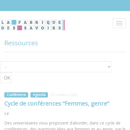
Aller
au
contenu
principal
Toggl
navig
Ressources
OK
Conférence
Agenda
21 octobre 2020
Cycle de conférences “Femmes, genre“
Le
Des universitaires vous proposent d’aborder, dans ce cycle de
conférences, des questions liées aux femmes et au genre, par le