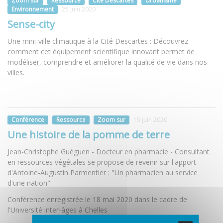
Zoom sur
Ressource
Cité Descartes
Urbanisme
Environnement
25 juin 2020
Sense-city
Une mini-ville climatique à la Cité Descartes : Découvrez
comment cet équipement scientifique innovant permet de
modéliser, comprendre et améliorer la qualité de vie dans nos
villes.
Conférence
Ressource
Zoom sur
15 juin 2020
Une histoire de la pomme de terre
Jean-Christophe Guéguen - Docteur en pharmacie - Consultant
en ressources végétales se propose de revenir sur l'apport
d'Antoine-Augustin Parmentier : "Un pharmacien au service
d'une nation".
Conférence enregistrée le 18 mai 2020 dans le cadre de
l'Université inter-âges à Chelles