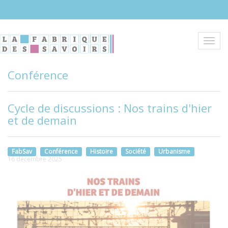
Aller
au
contenu
principal
Toggl
navig
Conférence
Cycle de discussions : Nos trains d'hier
et de demain
FabSav
Conférence
Histoire
Société
Urbanisme
16 décembre 2025